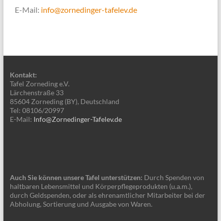
E-Mail:
info@zornedinger-tafelev.de
Kontakt:
Tafel Zorneding e.V.
Lärchenstraße 33
85604 Zorneding (BY), Deutschland
Tel: 08106/20997
E-Mail:
Info@Zornedinger-Tafelev.de
Auch Sie können unsere Tafel unterstützen:
Durch Spenden von
haltbaren Lebensmittel und Körperpflegeprodukten (u.a.m.),
durch Geldspenden, oder als ehrenamtlicher Mitarbeiter bei der
Abholung, Sortierung und Ausgabe von Waren.