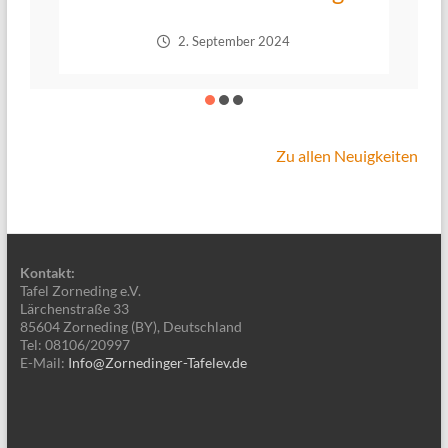
2. September 2024
Zu allen Neuigkeiten
Kontakt:
Tafel Zorneding e.V.
Lärchenstraße 33
85604 Zorneding (BY), Deutschland
Tel: 08106/20997
E-Mail:
Info@Zornedinger-Tafelev.de